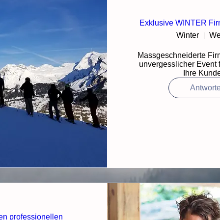
Exklusive WINTER Fir
Winter
We
Massgeschneiderte Firm
unvergesslicher Event f
Ihre Kunde
Antwort
en professionellen