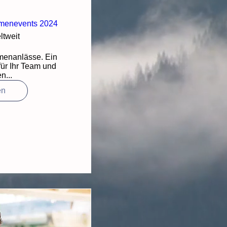
menevents 2024
ltweit
enanlässe. Ein 
ür Ihr Team und 
n...
en